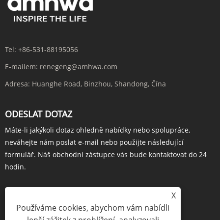
Tel:
+86-531-88195056
E-mailem:
renegeng@amhwa.com
Adresa:
Huanghe Road, Binzhou, Shandong, Čína
ODESLAT DOTAZ
Máte-li jakýkoli dotaz ohledně nabídky nebo spolupráce,
neváhejte nám poslat e-mail nebo použijte následující
formulář. Náš obchodní zástupce vás bude kontaktovat do 24
hodin.
X
Používáme cookies, abychom vám nabídli
POPTÁVKA HNED