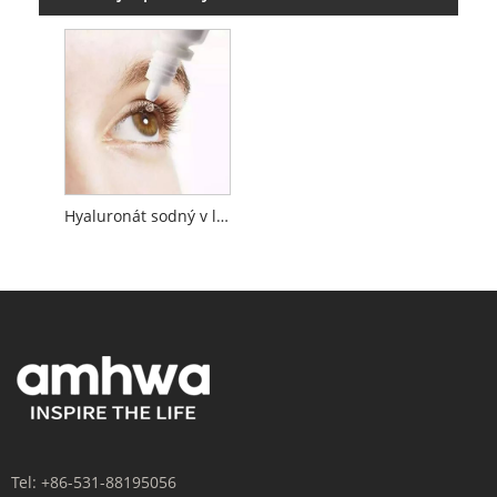
Hyaluronát sodný v lékařské kvalitě
Tel:
+86-531-88195056