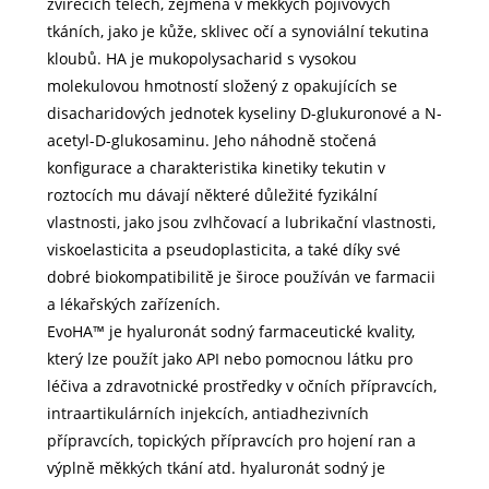
zvířecích tělech, zejména v měkkých pojivových
tkáních, jako je kůže, sklivec očí a synoviální tekutina
kloubů. HA je mukopolysacharid s vysokou
molekulovou hmotností složený z opakujících se
disacharidových jednotek kyseliny D-glukuronové a N-
acetyl-D-glukosaminu. Jeho náhodně stočená
konfigurace a charakteristika kinetiky tekutin v
roztocích mu dávají některé důležité fyzikální
vlastnosti, jako jsou zvlhčovací a lubrikační vlastnosti,
viskoelasticita a pseudoplasticita, a také díky své
dobré biokompatibilitě je široce používán ve farmacii
a lékařských zařízeních.
EvoHA™ je hyaluronát sodný farmaceutické kvality,
který lze použít jako API nebo pomocnou látku pro
léčiva a zdravotnické prostředky v očních přípravcích,
intraartikulárních injekcích, antiadhezivních
přípravcích, topických přípravcích pro hojení ran a
výplně měkkých tkání atd. hyaluronát sodný je