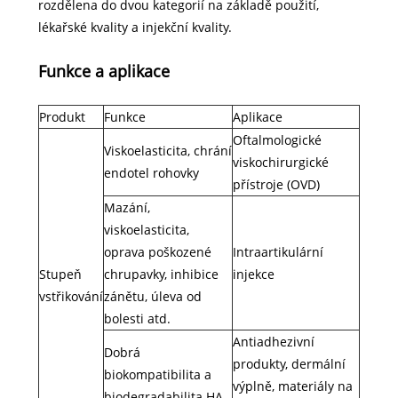
rozdělena do dvou kategorií na základě použití,
lékařské kvality a injekční kvality.
Funkce a aplikace
Produkt
Funkce
Aplikace
Oftalmologické
Viskoelasticita, chrání
viskochirurgické
endotel rohovky
přístroje (OVD)
Mazání,
viskoelasticita,
oprava poškozené
Intraartikulární
Stupeň
chrupavky, inhibice
injekce
vstřikování
zánětu, úleva od
bolesti atd.
Antiadhezivní
Dobrá
produkty, dermální
biokompatibilita a
výplně, materiály na
biodegradabilita HA