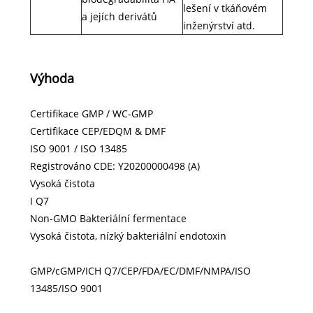
lešení v tkáňovém
a jejích derivátů
inženýrství atd.
Výhoda
Certifikace GMP / WC-GMP
Certifikace CEP/EDQM & DMF
ISO 9001 / ISO 13485
Registrováno CDE: Y20200000498 (A)
Vysoká čistota
I Q7
Non-GMO Bakteriální fermentace
Vysoká čistota, nízký bakteriální endotoxin
GMP/cGMP/ICH Q7/CEP/FDA/EC/DMF/NMPA/ISO
13485/ISO 9001