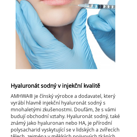
Hyaluronát sodný v injekční kvalitě
AMHWA® je čínský výrobce a dodavatel, který
vyrábí hlavně injekční hyaluronát sodný s
mnohaletými zkušenostmi. Doufám, že s vámi
budují obchodní vztahy. Hyaluronát sodný, také
známý jako hyaluronan nebo HA, je přírodní
polysacharid vyskytující se v lidských a zvířecích
tělech, zejména v měkkých pojivových tkáních,