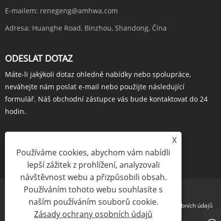
E-mailem:
renegeng@amhwa.com
Adresa:
Huanghe Road, Binzhou, Shandong, Čína
ODESLAT DOTAZ
Máte-li jakýkoli dotaz ohledně nabídky nebo spolupráce,
neváhejte nám poslat e-mail nebo použijte následující
formulář. Náš obchodní zástupce vás bude kontaktovat do 24
hodin.
X
Používáme cookies, abychom vám nabídli
POPTÁVKA HNED
lepší zážitek z prohlížení, analyzovali
návštěvnost webu a přizpůsobili obsah.
Používáním tohoto webu souhlasíte s
naším používáním souborů cookie.
Links
Sitemap
RSS
XML
Zásady ochrany osobních údajů
Zásady ochrany osobních údajů