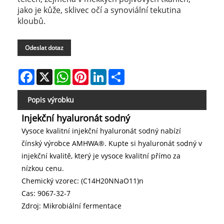
jako je kůže, sklivec očí a synoviální tekutina
kloubů.
Odeslat dotaz
Facebook
X
WhatsApp
Pinterest
LinkedIn
Share
Popis výrobku
Injekční hyaluronát sodný
Vysoce kvalitní injekční hyaluronát sodný nabízí
čínský výrobce AMHWA®. Kupte si hyaluronát sodný v
injekční kvalitě, který je vysoce kvalitní přímo za
nízkou cenu.
Chemický vzorec: (C14H20NNaO11)n
Cas: 9067-32-7
Zdroj: Mikrobiální fermentace