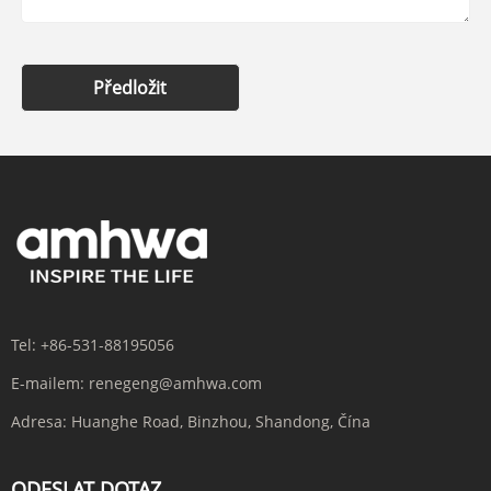
Předložit
Tel:
+86-531-88195056
E-mailem:
renegeng@amhwa.com
Adresa:
Huanghe Road, Binzhou, Shandong, Čína
ODESLAT DOTAZ