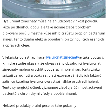
Hyaluronát zinečnatý může nejen udržovat vlhkost povrchu
kůže po dlouhou dobu, ale také účinně zlepšit problém
blokování pórů u mastné kůže inhibicí růstu propionibacterium
aknes. Tento duální efekt je populární při zvlhčujících esencích
a opravách oleje.
V lékařské oblasti aplikace
Hyaluronát zinečnatý
je také poutavý.
Klinické studie ukázaly, že obvazy rány obsahující hyaluronát
zinečnatý mohou urychlit pooperační hojení ran. Ionty zinku
snižují zarudnutí a otoky regulací exprese zánětlivých faktorů,
zatímco kyselina hyaluronová vytváří vlhké prostředí hojení.
Tento synergický účinek významně zlepšuje účinnost zotavení
pacientů s chronickými vředy a popáleninami.
Některé produkty orální péče se také pokusily