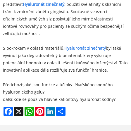
představit
Hyaluronát zinečnatý
, použití své afinity k slizniční
tkáni k zmírnění zánětu gingiválu. Současně ve vzorci
oftalmických umělých slz poskytují jeho mírné vlastnosti
iontové rovnováhy pro pacienty se suchým očima bezpečnější
zvlhčující možnost.
S pokrokem v oblasti materiálů,
Hyaluronát zinečnatý
byl také
vyvinut jako degradovatelný biomateriál, který vykazuje
potenciální hodnotu v oblasti lešení tkáňového inženýrství. Tato
inovativní aplikace dále rozšiřuje své funkční hranice.
Předchozí:
Jaké jsou funkce a účinky lékařského sodného
hyaluronického gelu?
další:
Kde se používá hlavně kationtový hyaluronát sodný?
Facebook
X
WhatsApp
Pinterest
LinkedIn
Share