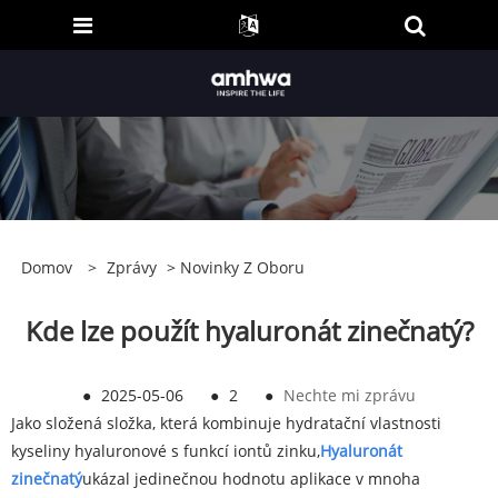
Domov
>
Zprávy
>
Novinky Z Oboru
Kde lze použít hyaluronát zinečnatý?
●
2025-05-06
●
2
●
Nechte mi zprávu
Jako složená složka, která kombinuje hydratační vlastnosti
kyseliny hyaluronové s funkcí iontů zinku,
Hyaluronát
zinečnatý
ukázal jedinečnou hodnotu aplikace v mnoha