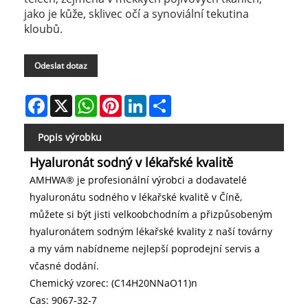
jako je kůže, sklivec očí a synoviální tekutina
kloubů.
Odeslat dotaz
Facebook
X
WhatsApp
Pinterest
LinkedIn
Share
Popis výrobku
Hyaluronát sodný v lékařské kvalitě
AMHWA® je profesionální výrobci a dodavatelé
hyaluronátu sodného v lékařské kvalitě v Číně,
můžete si být jisti velkoobchodním a přizpůsobeným
hyaluronátem sodným lékařské kvality z naší továrny
a my vám nabídneme nejlepší poprodejní servis a
včasné dodání.
Chemický vzorec: (C14H20NNaO11)n
Cas: 9067-32-7