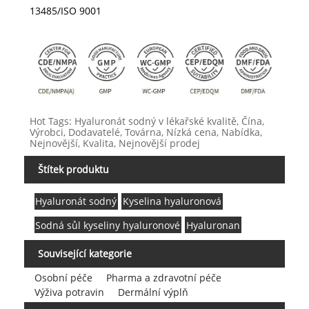
13485/ISO 9001
Hot Tags: Hyaluronát sodný v lékařské kvalitě, Čína,
Výrobci, Dodavatelé, Továrna, Nízká cena, Nabídka,
Nejnovější, Kvalita, Nejnovější prodej
Štítek produktu
Hyaluronát sodný
Kyselina hyaluronová
Sodná sůl kyseliny hyaluronové
Hyaluronan
Související kategorie
Osobní péče
Pharma a zdravotní péče
Výživa potravin
Dermální výplň