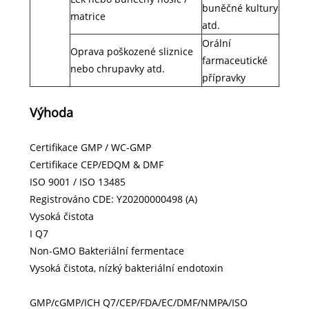
buněčné kultury
matrice
atd.
Orální
Oprava poškozené sliznice
farmaceutické
nebo chrupavky atd.
přípravky
Výhoda
Certifikace GMP / WC-GMP
Certifikace CEP/EDQM & DMF
ISO 9001 / ISO 13485
Registrováno CDE: Y20200000498 (A)
Vysoká čistota
I Q7
Non-GMO Bakteriální fermentace
Vysoká čistota, nízký bakteriální endotoxin
GMP/cGMP/ICH Q7/CEP/FDA/EC/DMF/NMPA/ISO