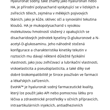
Hyaluronát sodný, také známý jako hyaluronan nebo
HA, je přírodní polysacharid vyskytující se v lidských a
zvířecích tělech, zejména v měkkých pojivových
tkáních, jako je kůže, sklivec očí a synoviální tekutina
kloubů. HA je mukopolysacharid s vysokou
molekulovou hmotností složený z opakujících se
disacharidových jednotek kyseliny D-glukuronové a N-
acetyl-D-glukosaminu. Jeho náhodně stočená
konfigurace a charakteristika kinetiky tekutin v
roztocích mu dávají některé důležité fyzikální
vlastnosti, jako jsou zvlhčovací a lubrikační vlastnosti,
viskoelasticita a pseudoplasticita, a také díky své
dobré biokompatibilitě je široce používán ve farmacii
a lékařských zařízeních.
EvoHA™ je hyaluronát sodný farmaceutické kvality,
který lze použít jako API nebo pomocnou látku pro
léčiva a zdravotnické prostředky v očních přípravcích,
intraartikulárních injekcích, antiadhezivních