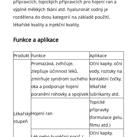
přípravcích, topických přípravcích pro hojení ran a
výplně měkkých tkání atd. hyaluronát sodný je
rozdělena do dvou kategorií na základě použití,
lékařské kvality a injekční kvality.
Funkce a aplikace
Produkt
Funkce
Aplikace
Promazává, zvlhčuje,
Oční kapky, oční
zlepšuje účinnost léků,
vody, roztoky na
zmírňuje syndrom suchého
kontaktní čočky,
oka a podporuje hojení
lékařské
poranění rohovky a spojivek
lubrikanty atd.
Topické
přípravky
Hojení ran
Lékařský
(formulace gelu,
stupeň
filmu atd.)
Oční kapky,
Lék nebo buněčný nosič /