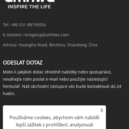
Tel:
+86-531-88195056
E-mailem:
renegeng@amhwa.com
Adresa:
Huanghe Road, Binzhou, Shandong, Čína
ODESLAT DOTAZ
Máte-li jakýkoli dotaz ohledně nabídky nebo spolupráce,
neváhejte nám poslat e-mail nebo použijte následující
formulář. Náš obchodní zástupce vás bude kontaktovat do 24
hodin.
X
Používáme cookies, abychom vám nabídli
POPTÁVKA HNED
lepší zážitek z prohlížení, analyzovali